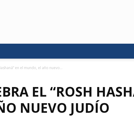
ashaná” en el mundo, el año nuevo...
BRA EL “ROSH HASH
ÑO NUEVO JUDÍO