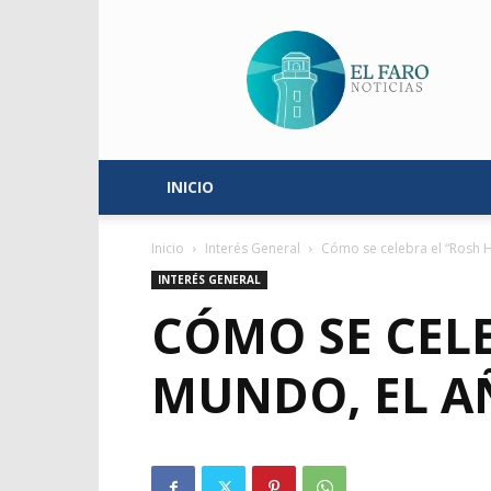
El
Faro
Noticias
INICIO
Inicio
Interés General
Cómo se celebra el “Rosh H
INTERÉS GENERAL
CÓMO SE CELE
MUNDO, EL A