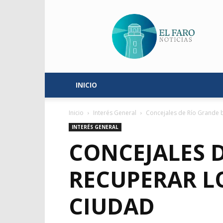
El
Faro
Noticias
INICIO
Inicio
Interés General
Concejales de Río Grande b
INTERÉS GENERAL
CONCEJALES 
RECUPERAR L
CIUDAD