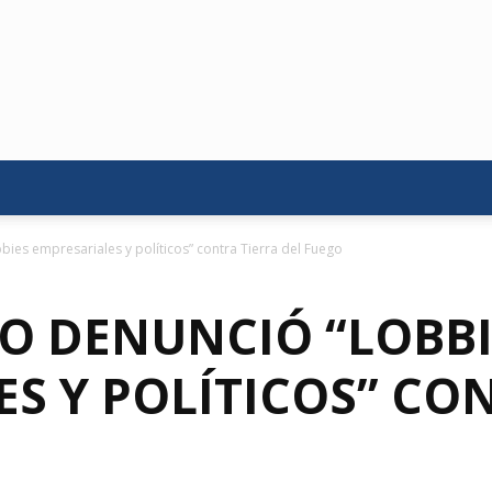
bies empresariales y políticos” contra Tierra del Fuego
O DENUNCIÓ “LOBBI
S Y POLÍTICOS” CO