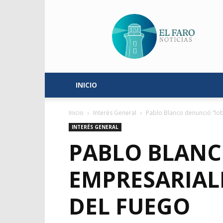
El
Faro
Noticias
INICIO
Inicio
Interés General
Pablo Blanco denunció “lob
INTERÉS GENERAL
PABLO BLANC
EMPRESARIALE
DEL FUEGO