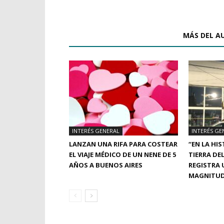
ARTÍCULOS RELACIONADOS
MÁS DEL A
INTERÉS GENERAL
INTERÉS GE
LANZAN UNA RIFA PARA COSTEAR
“EN LA HIS
EL VIAJE MÉDICO DE UN NENE DE 5
TIERRA DE
AÑOS A BUENOS AIRES
REGISTRA 
MAGNITU