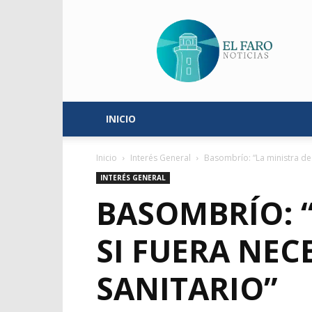
El
Faro
Noticias
INICIO
Inicio
Interés General
Basombrío: “La ministra de 
INTERÉS GENERAL
BASOMBRÍO: “
SI FUERA NEC
SANITARIO”