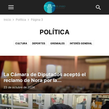
Inicio
Política
Página 3
POLÍTICA
CULTURA
DEPORTES
GREMIALES
INTERÉS GENERAL
JUDIICIALES
LOCALES
MUNICIPALES
NACIONALES
POLICIALES
POLÍTICA
PROVINCIALES
La Cámara de Diputados aceptó el
reclamo de Nora por la...
23 de octubre de 2024