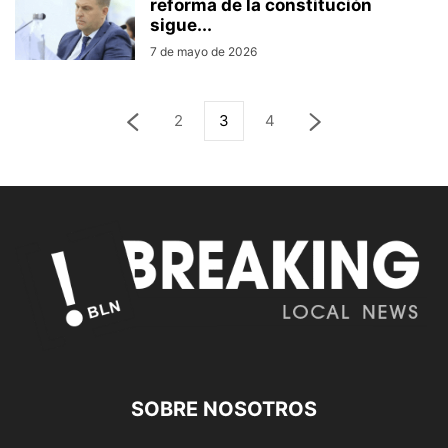
reforma de la constitución
sigue...
7 de mayo de 2026
2
3
4
SOBRE NOSOTROS